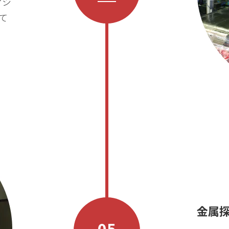
アシ
て
金属
05