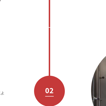
02
によ