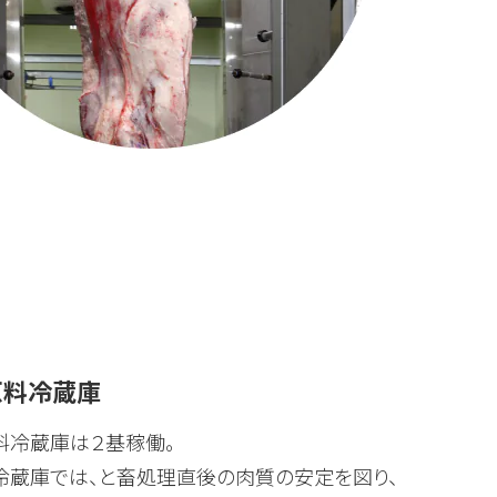
原料冷蔵庫
料冷蔵庫は２基稼働。
冷蔵庫では、と畜処理直後の肉質の安定を図り、