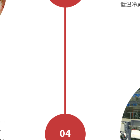
低温冷
ルー
04
ワ